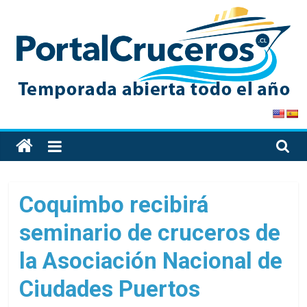
Skip
to
content
PortalCruceros
Toda
la
información
de
Coquimbo recibirá
cruceros
seminario de cruceros de
en
un
la Asociación Nacional de
solo
sitio
Ciudades Puertos