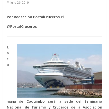
Julio 26, 2019
Por Redacción PortalCruceros.cl
@PortalCruceros
L
a
c
o
muna de
Coquimbo
será la sede del
Seminario
Nacional de Turismo y Cruceros
de la
Asociación