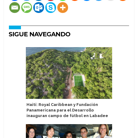
SIGUE NAVEGANDO
Haití: Royal Caribbean y Fundación
Mein Schi
Panamericana para el Desarrollo
gourmet 
inauguran campo de fútbol en Labadee