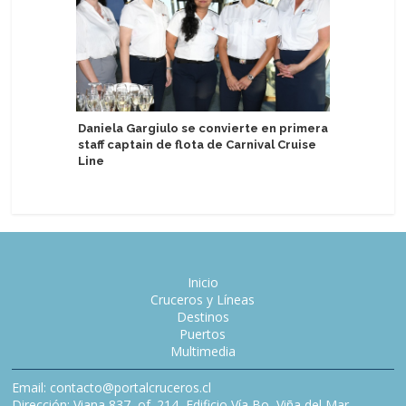
Advierte
Daniela Gargiulo se convierte en primera
ventajas
staff captain de flota de Carnival Cruise
Lyra Mek
Line
Inicio
Cruceros y Líneas
Destinos
Puertos
Multimedia
Email: contacto@portalcruceros.cl
Dirección: Viana 837, of. 214, Edificio Vía Bo, Viña del Mar,