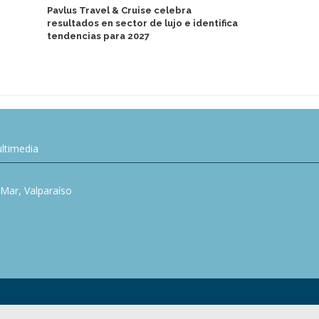
Pavlus Travel & Cruise celebra
resultados en sector de lujo e identifica
AIDA Cruise
tendencias para 2027
capacitació
ltimedia
l Mar, Valparaíso