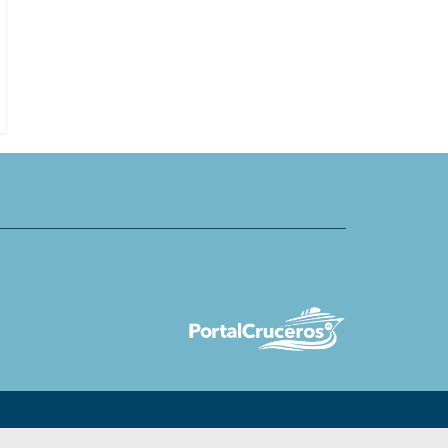
Michelle Bernstein es nombrada
s continúa con serie de
curadora culinaria y socia chef de
n EXPIyou en 2026
Victory Cruise Lines