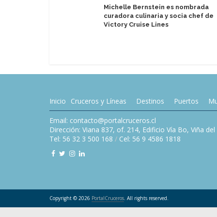
Michelle Bernstein es nombrada
curadora culinaria y socia chef de
Victory Cruise Lines
Inicio
Cruceros y Líneas
Destinos
Puertos
Mu
Email: contacto@portalcruceros.cl
Dirección: Viana 837, of. 214, Edificio Vía Bo, Viña de
Tel: 56 32 3 500 168
/
Cel: 56 9 4586 1818
Copyright © 2026
PortalCruceros
. All rights reserved.