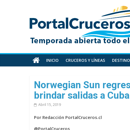
Skip
PortalCruceros
to
content
Toda
la
información
de
cruceros
en
INICIO
CRUCEROS Y LÍNEAS
DESTINO
un
solo
sitio
Norwegian Sun regres
brindar salidas a Cuba
Abril 15, 2019
Por Redacción PortalCruceros.cl
@PortalCruceros