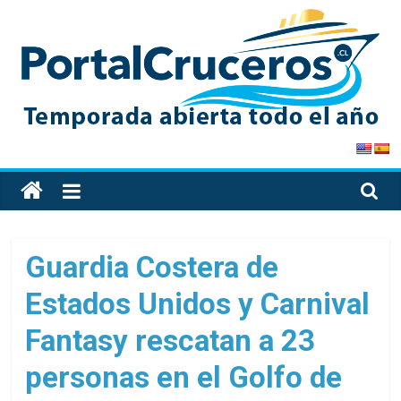
Skip
to
content
PortalCruceros
Toda
la
información
de
Guardia Costera de
cruceros
Estados Unidos y Carnival
en
un
Fantasy rescatan a 23
solo
sitio
personas en el Golfo de