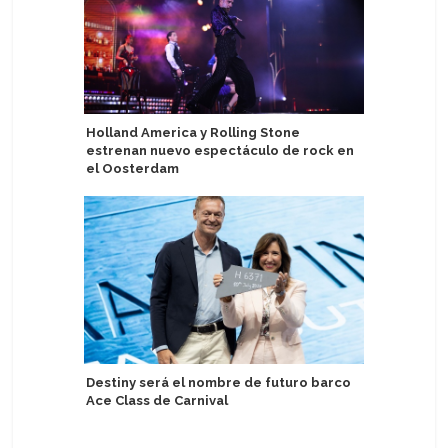
Holland America y Rolling Stone
Cinco cr
estrenan nuevo espectáculo de rock en
pasajeros
el Oosterdam
del eclip
Destiny será el nombre de futuro barco
Crystal 
Ace Class de Carnival
familia y
Grace