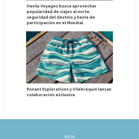
Havila Voyages busca aprovechar
Pearl Exp
popularidad de viajes al norte,
sostenibi
seguridad del destino y hasta de
expedici
participación en el Mundial
Eximen a
Ponant Explorations y Vilebrequin lanzan
por dere
colaboración exclusiva
Inicio