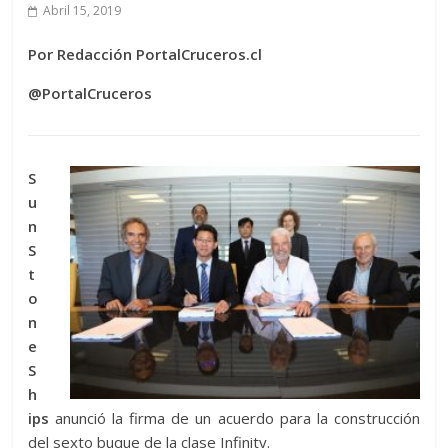
Abril 15, 2019
Por Redacción PortalCruceros.cl
@PortalCruceros
S
u
n
S
t
o
n
e
S
h
ips
anunció la firma de un acuerdo para la construcción
del sexto buque de la clase Infinity.