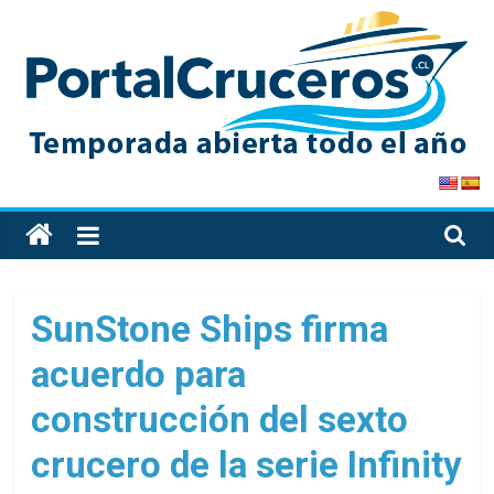
Skip
to
content
PortalCruceros
Toda
la
información
de
SunStone Ships firma
cruceros
acuerdo para
en
un
construcción del sexto
solo
sitio
crucero de la serie Infinity