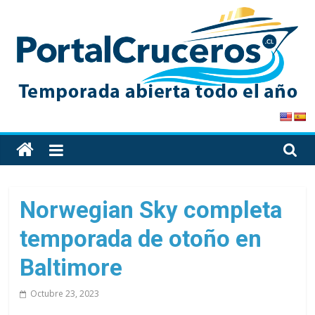
Skip
to
content
PortalCruceros
Toda
la
información
de
Norwegian Sky completa
cruceros
temporada de otoño en
en
un
Baltimore
solo
sitio
Octubre 23, 2023