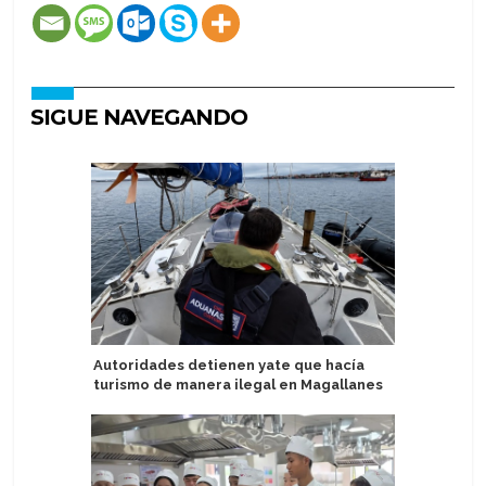
SIGUE NAVEGANDO
Autoridades detienen yate que hacía
Scenic G
turismo de manera ilegal en Magallanes
basan en