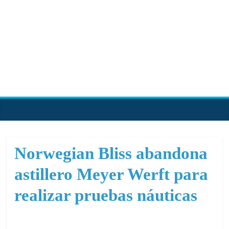
Skip
to
content
PortalCruceros
Toda
la
información
de
Norwegian Bliss abandona
cruceros
astillero Meyer Werft para
en
un
realizar pruebas náuticas
solo
sitio
Marzo 13, 2018