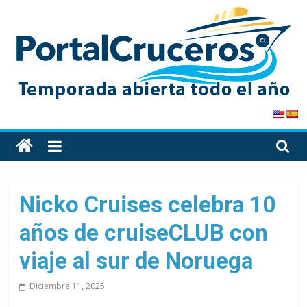
Skip
to
content
PortalCruceros
Toda
la
información
de
Nicko Cruises celebra 10
cruceros
años de cruiseCLUB con
en
un
viaje al sur de Noruega
solo
sitio
Diciembre 11, 2025