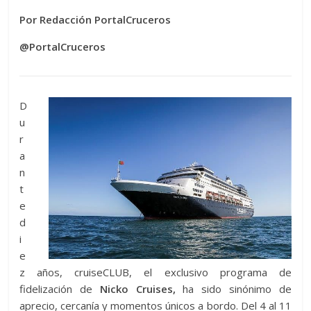
Por Redacción PortalCruceros
@PortalCruceros
D
u
r
a
n
t
e
d
i
e
z años, cruiseCLUB, el exclusivo programa de
fidelización de
Nicko Cruises,
ha sido sinónimo de
aprecio, cercanía y momentos únicos a bordo. Del 4 al 11