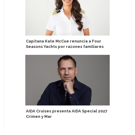
Capitana Kate McCue renuncia a Four
Repúblic
Seasons Yachts por razones familiares
devela q
nombre d
Catalina
AIDA Cruises presenta AIDA Special 2027
Crimen y Mar
MSC Cruc
el Medit
Lirica