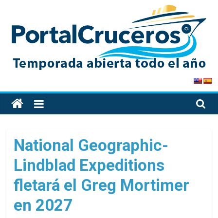
Skip
to
content
PortalCruceros
Toda
la
información
de
National Geographic-
cruceros
Lindblad Expeditions
en
un
fletará el Greg Mortimer
solo
sitio
en 2027