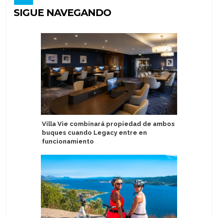
SIGUE NAVEGANDO
Villa Vie combinará propiedad de ambos
Arrestan
buques cuando Legacy entre en
en Puert
funcionamiento
crucero