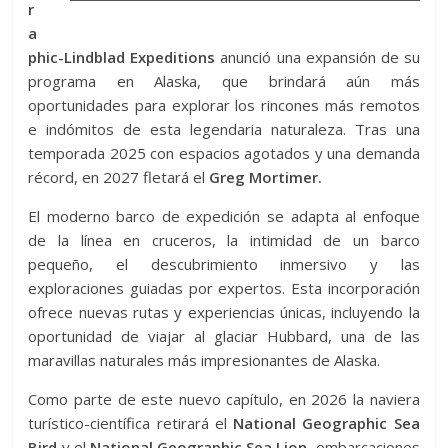
r
a
phic-Lindblad Expeditions
anunció una expansión de su
programa en Alaska, que brindará aún más
oportunidades para explorar los rincones más remotos
e indómitos de esta legendaria naturaleza. Tras una
temporada 2025 con espacios agotados y una demanda
récord, en 2027 fletará el
Greg Mortimer.
El moderno barco de expedición se adapta al enfoque
de la línea en cruceros, la intimidad de un barco
pequeño, el descubrimiento inmersivo y las
exploraciones guiadas por expertos. Esta incorporación
ofrece nuevas rutas y experiencias únicas, incluyendo la
oportunidad de viajar al glaciar Hubbard, una de las
maravillas naturales más impresionantes de Alaska.
Como parte de este nuevo capítulo, en 2026 la naviera
turístico-científica retirará el
National Geographic Sea
Bird
y el
National Geographic Sea Lion,
embarcaciones