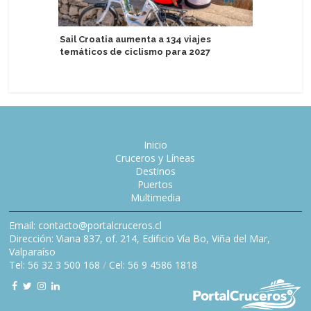
Sail Croatia aumenta a 134 viajes
Disney C
temáticos de ciclismo para 2027
conserva
Inicio
Cruceros y Líneas
Destinos
Puertos
Multimedia
Email: contacto@portalcruceros.cl
Dirección: Viana 837, of. 214, Edificio Vía Bo, Viña del Mar,
Valparaíso
Tel: 56 32 3 500 168
/
Cel: 56 9 4586 1818