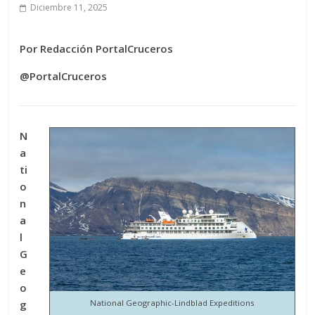
Diciembre 11, 2025
Por Redacción PortalCruceros
@PortalCruceros
N
a
ti
o
n
a
l
G
e
o
g
National Geographic-Lindblad Expeditions