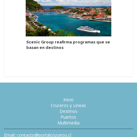
Scenic Group reafirma programas que se
basan en destinos
Delfin A
experien
Perú
Inicio
Cruceros y Líneas
Destinos
Puertos
Multimedia
Email: contacto@portalcruceros.cl