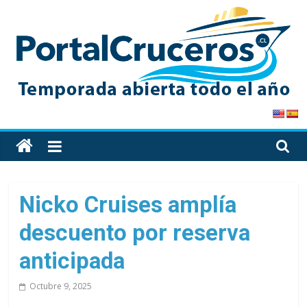
Skip
to
content
PortalCruceros
Toda
la
información
de
Nicko Cruises amplía
cruceros
descuento por reserva
en
un
anticipada
solo
sitio
Octubre 9, 2025