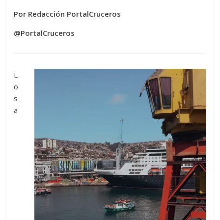
Por Redacción PortalCruceros
@PortalCruceros
L
o
s
a