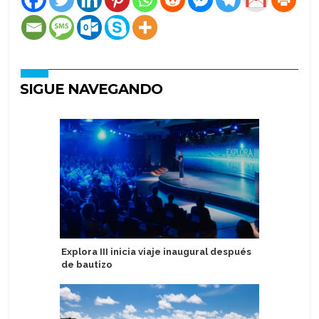
SIGUE NAVEGANDO
Explora III inicia viaje inaugural después
Holland 
de bautizo
estrenan
el Ooste