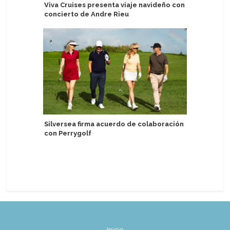
Viva Cruises presenta viaje navideño con
Explora 
concierto de Andre Rieu
experienc
enriquec
Serene M
Silversea firma acuerdo de colaboración
con Perrygolf
MSC Cruc
el Medit
Lirica
Inicio