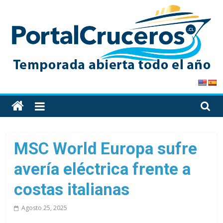
Skip
to
content
PortalCruceros
Toda
la
información
de
MSC World Europa sufre
cruceros
avería eléctrica frente a
en
un
costas italianas
solo
sitio
Agosto 25, 2025