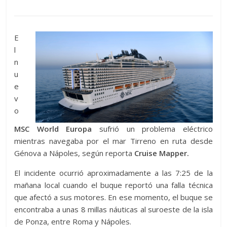
E
l
n
u
e
v
o
MSC World Europa
sufrió un problema eléctrico
mientras navegaba por el mar Tirreno en ruta desde
Génova a Nápoles, según reporta
Cruise Mapper.
El incidente ocurrió aproximadamente a las 7:25 de la
mañana local cuando el buque reportó una falla técnica
que afectó a sus motores. En ese momento, el buque se
encontraba a unas 8 millas náuticas al suroeste de la isla
de Ponza, entre Roma y Nápoles.