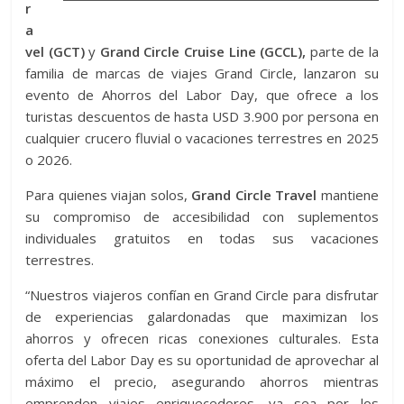
r
a
vel (GCT)
y
Grand Circle Cruise Line (GCCL),
parte de la
familia de marcas de viajes Grand Circle, lanzaron su
evento de Ahorros del Labor Day, que ofrece a los
turistas descuentos de hasta USD 3.900 por persona en
cualquier crucero fluvial o vacaciones terrestres en 2025
o 2026.
Para quienes viajan solos,
Grand Circle Travel
mantiene
su compromiso de accesibilidad con suplementos
individuales gratuitos en todas sus vacaciones
terrestres.
“Nuestros viajeros confían en Grand Circle para disfrutar
de experiencias galardonadas que maximizan los
ahorros y ofrecen ricas conexiones culturales. Esta
oferta del Labor Day es su oportunidad de aprovechar al
máximo el precio, asegurando ahorros mientras
emprenden viajes enriquecedores, ya sea por los