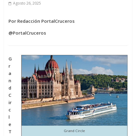
Agosto 26, 2025
Por Redacción PortalCruceros
@PortalCruceros
G
r
a
n
d
C
ir
c
l
e
Grand Circle
T