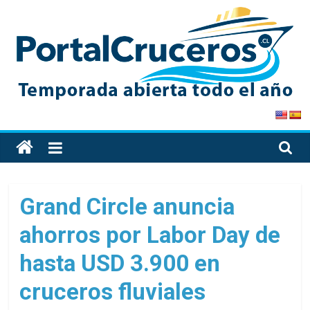
Skip
to
content
PortalCruceros
Toda
la
información
de
Grand Circle anuncia
cruceros
ahorros por Labor Day de
en
un
hasta USD 3.900 en
solo
sitio
cruceros fluviales