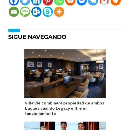
SIGUE NAVEGANDO
Villa Vie combinará propiedad de ambos
AS Tallin
buques cuando Legacy entre en
pasajeros
funcionamiento