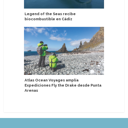
Legend of the Seas recibe
Akvilon S
biocombustible en Cádiz
temporad
Grande
Atlas Ocean Voyages amplía
Expediciones Fly the Drake desde Punta
Royal Car
Arenas
próximos
Grecia