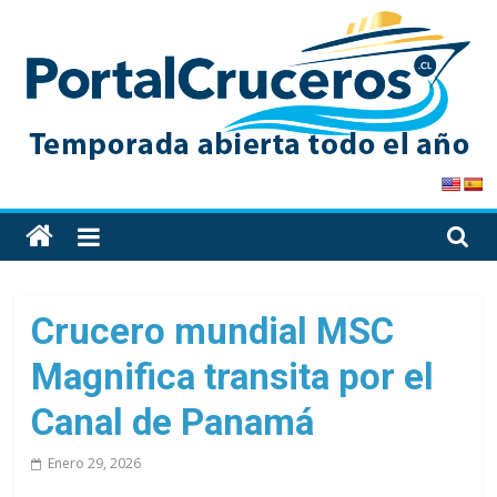
Skip
to
content
PortalCruceros
Toda
la
información
de
Crucero mundial MSC
cruceros
Magnifica transita por el
en
un
Canal de Panamá
solo
sitio
Enero 29, 2026