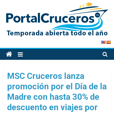
Skip
to
content
PortalCruceros
Toda
la
información
de
MSC Cruceros lanza
cruceros
promoción por el Día de la
en
un
Madre con hasta 30% de
solo
sitio
descuento en viajes por