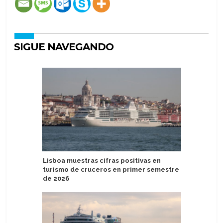
SIGUE NAVEGANDO
Lisboa muestras cifras positivas en
Scenic de
turismo de cruceros en primer semestre
de lujo en
de 2026
Pacífico 