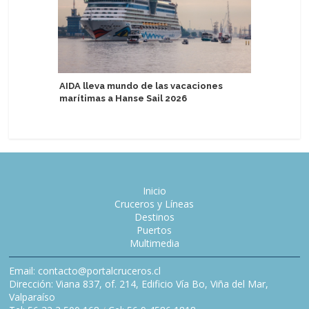
AIDA lleva mundo de las vacaciones
P&O Crui
marítimas a Hanse Sail 2026
Keel & Co
Inicio
Cruceros y Líneas
Destinos
Puertos
Multimedia
Email: contacto@portalcruceros.cl
Dirección: Viana 837, of. 214, Edificio Vía Bo, Viña del Mar,
Valparaíso