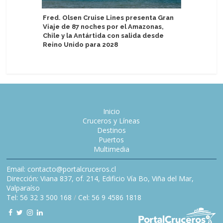
Fred. Olsen Cruise Lines presenta Gran
Nuevo fer
Viaje de 87 noches por el Amazonas,
Group co
Chile y la Antártida con salida desde
reducció
Reino Unido para 2028
Inicio
Cruceros y Líneas
Destinos
Puertos
Multimedia
Email: contacto@portalcruceros.cl
Dirección: Viana 837, of. 214, Edificio Vía Bo, Viña del Mar,
Valparaíso
Tel: 56 32 3 500 168
/
Cel: 56 9 4586 1818