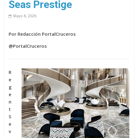
Seas Prestige
Mayo 8, 2026
Por Redacción PortalCruceros
@PortalCruceros
R
e
g
e
n
t
S
e
v