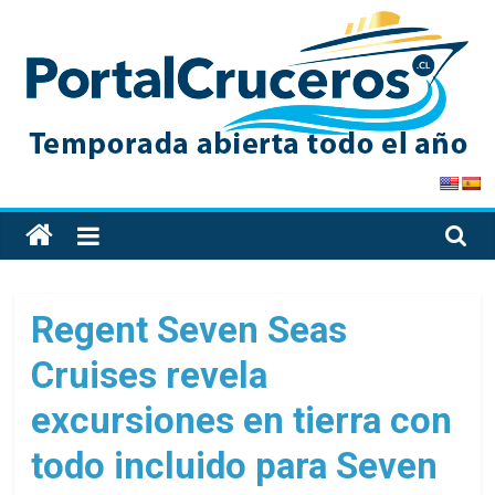
Skip
to
content
PortalCruceros
Toda
la
información
de
Regent Seven Seas
cruceros
Cruises revela
en
un
excursiones en tierra con
solo
sitio
todo incluido para Seven