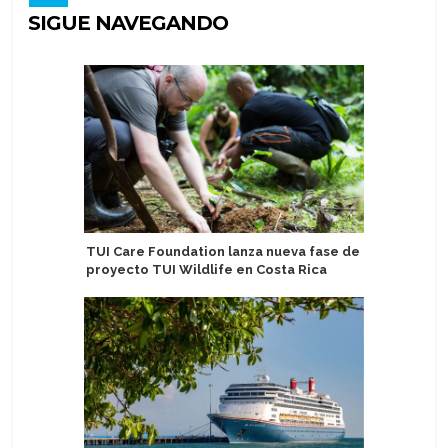
SIGUE NAVEGANDO
TUI Care Foundation lanza nueva fase de
México re
proyecto TUI Wildlife en Costa Rica
en perío