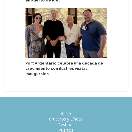
en Puerto de Kiel
puntuaci
Galapag
Port Argentario celebra una década de
crecimiento con ilustres visitas
Puerto de
inaugurales
escalas 
Inicio
Cruceros y Líneas
Destinos
Puertos