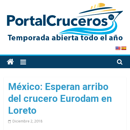
Skip
to
content
PortalCruceros
Toda
la
información
de
México: Esperan arribo
cruceros
del crucero Eurodam en
en
un
Loreto
solo
sitio
Diciembre 2, 2018