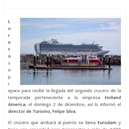
L
o
r
e
t
o
s
e
p
r
epara para recibir la llegada del segundo crucero de la
temporada perteneciente a la empresa
Holland
America
, el domingo 2 de diciembre, así lo informó el
director de Turismo, Felipe Silva.
El crucero que arribará al puerto se llama
Eurodam
y