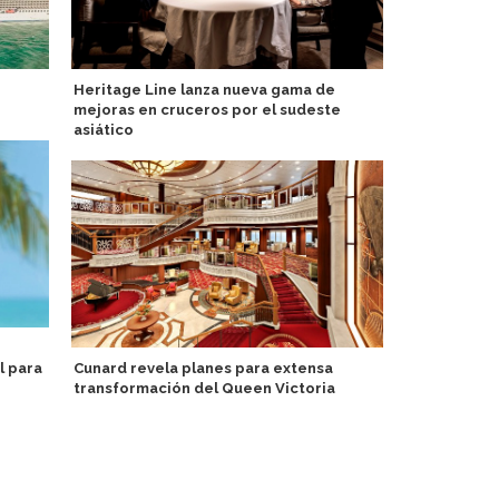
Heritage Line lanza nueva gama de
PortCastelló
mejoras en cruceros por el sudeste
lúdica con 
asiático
turistas y r
l para
Cunard revela planes para extensa
Réplica de v
transformación del Queen Victoria
Puerto de D
de agosto