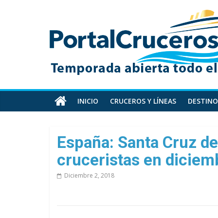
Skip
PortalCruceros
to
content
Toda
la
información
de
cruceros
en
INICIO
CRUCEROS Y LÍNEAS
DESTINO
un
solo
sitio
España: Santa Cruz de
cruceristas en diciem
Diciembre 2, 2018