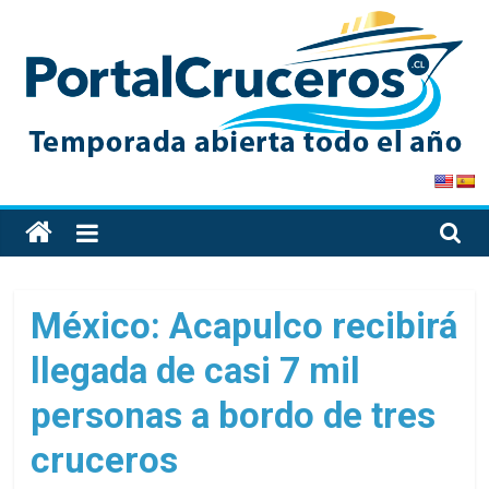
Skip
to
content
PortalCruceros
Toda
la
información
de
México: Acapulco recibirá
cruceros
llegada de casi 7 mil
en
un
personas a bordo de tres
solo
sitio
cruceros