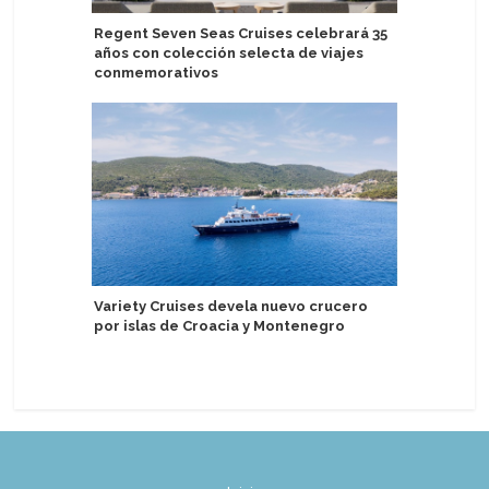
Regent Seven Seas Cruises celebrará 35
The Ritz-
años con colección selecta de viajes
Eberjey 
conmemorativos
dormir de
Variety Cruises devela nuevo crucero
Adventur
por islas de Croacia y Montenegro
entrada y
Antártid