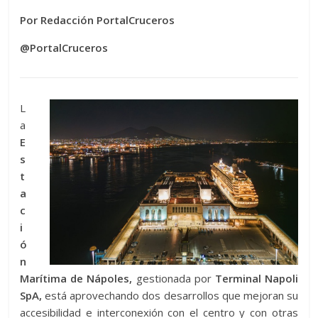
Por Redacción PortalCruceros
@PortalCruceros
L
a
E
s
t
a
c
i
ó
n
Marítima de Nápoles,
gestionada por
Terminal Napoli
SpA,
está aprovechando dos desarrollos que mejoran su
accesibilidad e interconexión con el centro y con otras