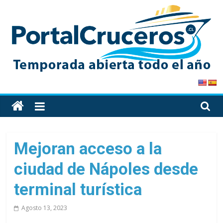
Skip
to
content
PortalCruceros
Toda
la
información
de
Mejoran acceso a la
cruceros
ciudad de Nápoles desde
en
un
terminal turística
solo
sitio
Agosto 13, 2023