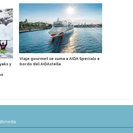
Saaremaa
Viaje gourmet se suma a AIDA Specials a
yaks y
bordo del AIDAstella
Puertos bált
de cruceros
ón
Europe
ltimedia