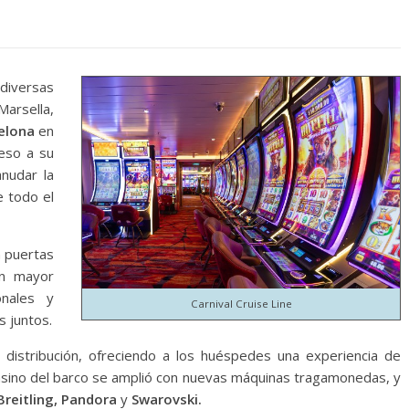
iversas
arsella,
elona
en
reso a su
anudar la
e todo el
n puertas
en mayor
onales y
Carnival Cruise Line
 juntos.
distribución, ofreciendo a los huéspedes una experiencia de
casino del barco se amplió con nuevas máquinas tragamonedas, y
reitling, Pandora
y
Swarovski.