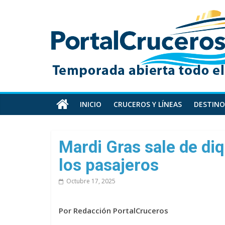
Skip
PortalCruceros
to
content
Toda
la
información
de
cruceros
en
INICIO
CRUCEROS Y LÍNEAS
DESTINO
un
solo
sitio
Mardi Gras sale de di
los pasajeros
Octubre 17, 2025
Por Redacción PortalCruceros