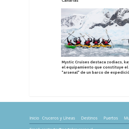
Canarias
Mystic Cruises destaca zodiacs, ka
el equipamiento que constituye el
"arsenal" de un barco de expedici
Inicio
Cruceros y Líneas
Destinos
Puertos
Mu