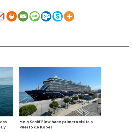
ress
Mein Schiff Flow hace primera visita a
Tallink lleva
a y
Puerto de Koper
finlandeses 