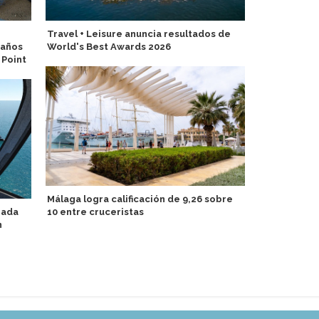
Travel + Leisure anuncia resultados de
TUI Luzia sal
 años
World's Best Awards 2026
espera de e
 Point
Málaga logra calificación de 9,26 sobre
Suman nuev
iada
10 entre cruceristas
entre Españ
n