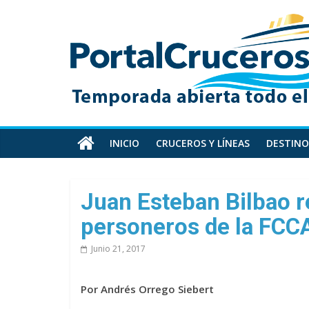
Skip
PortalCruceros
to
content
Toda
la
información
de
cruceros
en
INICIO
CRUCEROS Y LÍNEAS
DESTINO
un
solo
sitio
Juan Esteban Bilbao r
personeros de la FCC
Junio 21, 2017
Por Andrés Orrego Siebert