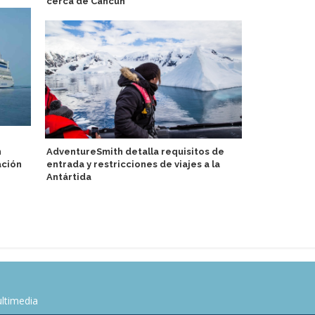
cerca de Cancún
1 millón en l
n
AdventureSmith detalla requisitos de
Global Trav
ación
entrada y restricciones de viajes a la
principales
Antártida
discretamen
de USD 40 m
ltimedia