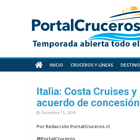
Skip
PortalCruceros
to
content
Toda
la
información
de
cruceros
en
INICIO
CRUCEROS Y LÍNEAS
DESTINO
un
solo
sitio
Italia: Costa Cruises 
acuerdo de concesión
Diciembre 15, 2018
Por Redacción PortalCruceros.cl
@PortalCruceros