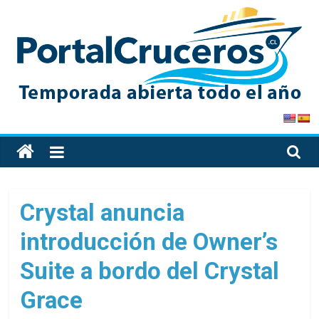
Skip
to
content
PortalCruceros
Toda
la
información
de
Crystal anuncia
cruceros
introducción de Owner’s
en
un
Suite a bordo del Crystal
solo
sitio
Grace