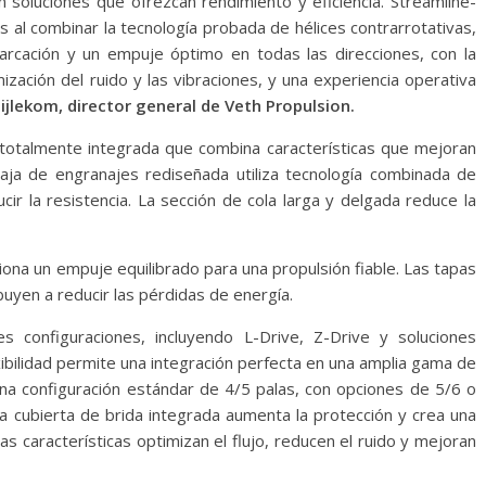
n soluciones que ofrezcan rendimiento y eficiencia. Streamline-
al combinar la tecnología probada de hélices contrarrotativas,
arcación y un empuje óptimo en todas las direcciones, con la
zación del ruido y las vibraciones, y una experiencia operativa
ijlekom, director general de Veth Propulsion.
 totalmente integrada que combina características que mejoran
aja de engranajes rediseñada utiliza tecnología combinada de
cir la resistencia. La sección de cola larga y delgada reduce la
iona un empuje equilibrado para una propulsión fiable. Las tapas
buyen a reducir las pérdidas de energía.
s configuraciones, incluyendo L-Drive, Z-Drive y soluciones
ibilidad permite una integración perfecta en una amplia gama de
na configuración estándar de 4/5 palas, con opciones de 5/6 o
na cubierta de brida integrada aumenta la protección y crea una
as características optimizan el flujo, reducen el ruido y mejoran