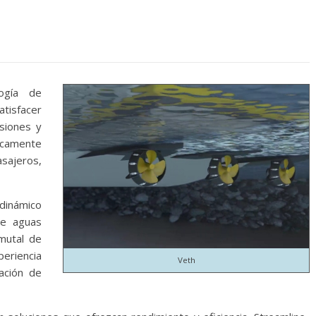
ogía de
atisfacer
siones y
icamente
ajeros,
inámico
de aguas
mutal de
periencia
Veth
ación de