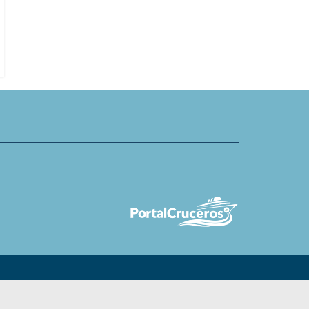
máticas a bordo del Legend
Norwegian Sky elimina escala en 
en viaje de despedida