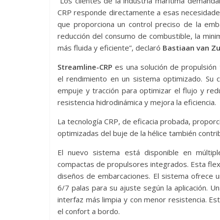
“Los clientes de la industria marítima demanda
CRP responde directamente a esas necesidades 
que proporciona un control preciso de la emb
reducción del consumo de combustible, la minimi
más fluida y eficiente”, declaró
Bastiaan van Zu
Streamline-CRP
es una solución de propulsión
el rendimiento en un sistema optimizado. Su c
empuje y tracción para optimizar el flujo y redu
resistencia hidrodinámica y mejora la eficiencia.
La tecnología CRP, de eficacia probada, proporc
optimizadas del buje de la hélice también contri
El nuevo sistema está disponible en múltiple
compactas de propulsores integrados. Esta flex
diseños de embarcaciones. El sistema ofrece u
6/7 palas para su ajuste según la aplicación. U
interfaz más limpia y con menor resistencia. Est
el confort a bordo.