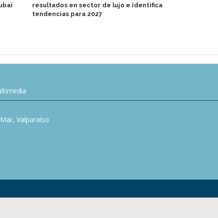
ubai
resultados en sector de lujo e identifica
venta emble
tendencias para 2027
of the Seas
ltimedia
l Mar, Valparaíso