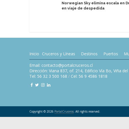
Norwegian Sky elimina escala en D
en viaje de despedida
Inicio
Cruceros y Líneas
Destinos
Puertos
Mu
Email: contacto@portalcruceros.cl
Dirección: Viana 837, of. 214, Edificio Vía Bo, Viña de
Tel: 56 32 3 500 168
/
Cel: 56 9 4586 1818
Copyright © 2026
PortalCruceros
. All rights reserved.