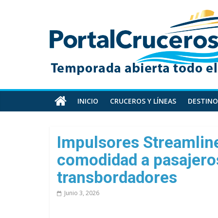
Skip
PortalCruceros
to
content
Toda
la
información
de
cruceros
en
INICIO
CRUCEROS Y LÍNEAS
DESTINO
un
solo
sitio
Impulsores Streamli
comodidad a pasajero
transbordadores
Junio 3, 2026