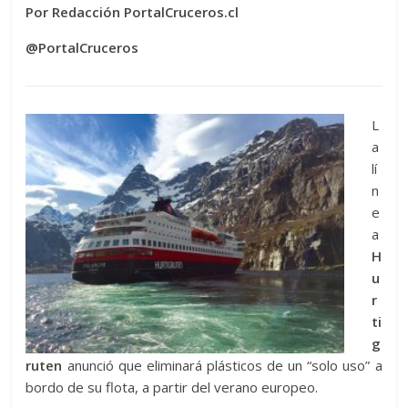
Por Redacción PortalCruceros.cl
@PortalCruceros
L
a
lí
n
e
a
H
u
r
ti
g
ruten
anunció que eliminará plásticos de un “solo uso” a
bordo de su flota, a partir del verano europeo.