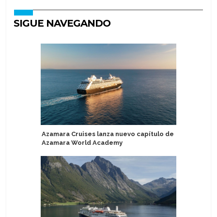
SIGUE NAVEGANDO
Azamara Cruises lanza nuevo capítulo de
Miembro 
Azamara World Academy
caer por 
cerca de