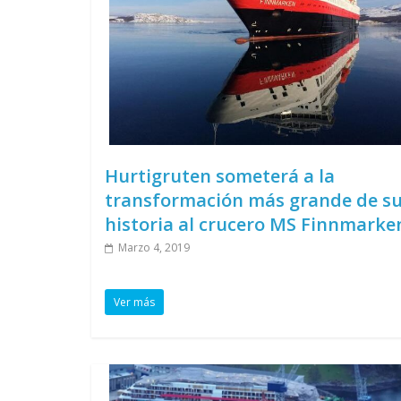
Hurtigruten someterá a la
transformación más grande de s
historia al crucero MS Finnmarke
Marzo 4, 2019
Ver más