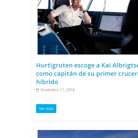
Hurtigruten escoge a Kai Albrigts
como capitán de su primer crucer
híbrido
Diciembre 17, 2018
Ver más