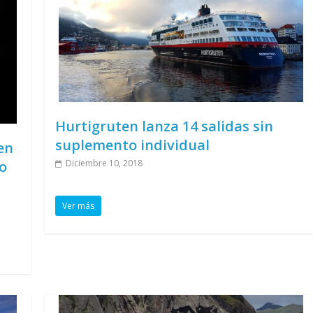
Hurtigruten lanza 14 salidas sin
suplemento individual
en
Diciembre 10, 2018
o
Ver más