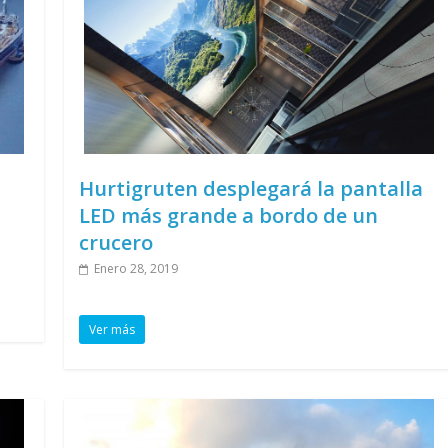
Hurtigruten desplegará la pantalla
LED más grande a bordo de un
crucero
Enero 28, 2019
Ver más