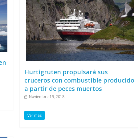
en
Hurtigruten propulsará sus
cruceros con combustible producido
a partir de peces muertos
Noviembre 19, 2018
Ver más