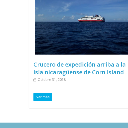
Crucero de expedición arriba a la
isla nicaragüense de Corn Island
Octubre 31, 2018
Ver más