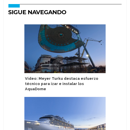
SIGUE NAVEGANDO
Video: Meyer Turku destaca esfuerzo
Pareja a
técnico para izar e instalar los
por redu
AquaDome
nudista