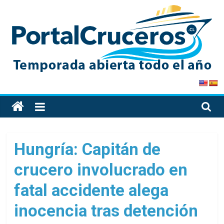
Skip
to
content
PortalCruceros
Toda
la
información
de
Hungría: Capitán de
cruceros
crucero involucrado en
en
un
fatal accidente alega
solo
sitio
inocencia tras detención