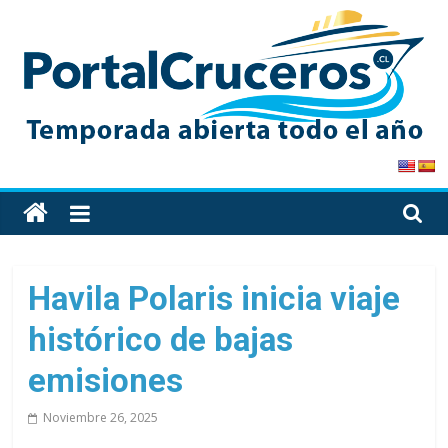
Skip
to
content
PortalCruceros
Toda
la
información
de
Havila Polaris inicia viaje
cruceros
histórico de bajas
en
un
emisiones
solo
sitio
Noviembre 26, 2025