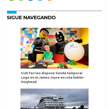
SIGUE NAVEGANDO
Irish Ferries dispone tienda temporal
Norwegia
Lego en el James Joyce en ruta Dublín-
en viaje
Holyhead