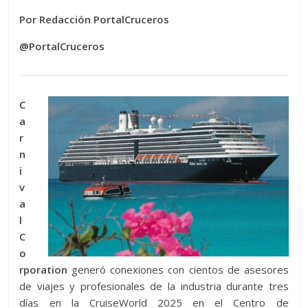
Por Redacción PortalCruceros
@PortalCruceros
C
a
r
n
i
v
a
l
C
o
rporation
generó conexiones con cientos de asesores
de viajes y profesionales de la industria durante tres
días en la CruiseWorld 2025 en el Centro de