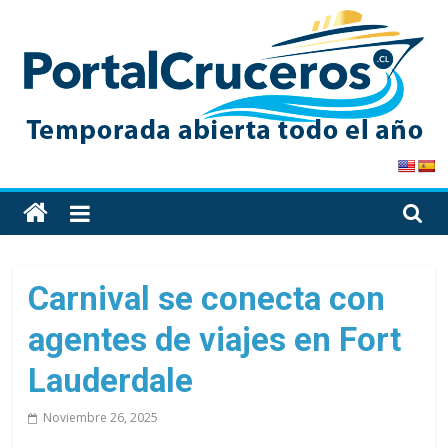
Skip
to
content
PortalCruceros
Toda
la
información
de
Carnival se conecta con
cruceros
agentes de viajes en Fort
en
un
Lauderdale
solo
sitio
Noviembre 26, 2025