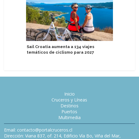
Sail Croatia aumenta a 134 viajes
Puerto de
temáticos de ciclismo para 2027
escalas 
Inicio
Cruceros y Líneas
Destinos
Puertos
Multimedia
Email: contacto@portalcruceros.cl
Dirección: Viana 837, of. 214, Edificio Vía Bo, Viña del Mar,