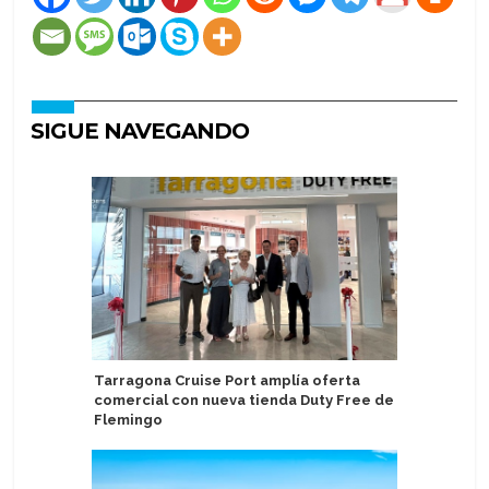
SIGUE NAVEGANDO
Tarragona Cruise Port amplía oferta
Presenta
comercial con nueva tienda Duty Free de
en hotel
Flemingo
del Asuka