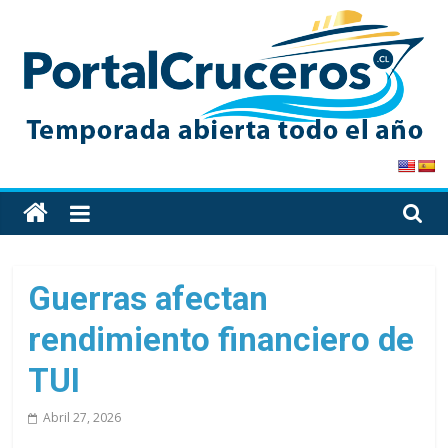
Skip
to
content
PortalCruceros
Toda
la
información
de
Guerras afectan
cruceros
rendimiento financiero de
en
un
TUI
solo
sitio
Abril 27, 2026