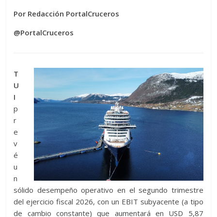
Por Redacción PortalCruceros
@PortalCruceros
T
U
I
p
r
e
v
é
u
n
sólido desempeño operativo en el segundo trimestre
del ejercicio fiscal 2026, con un EBIT subyacente (a tipo
de cambio constante) que aumentará en USD 5,87