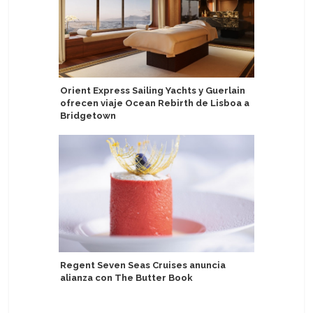
Orient Express Sailing Yachts y Guerlain
Michelle
ofrecen viaje Ocean Rebirth de Lisboa a
curadora 
Bridgetown
Victory C
Regent Seven Seas Cruises anuncia
Seabourn
alianza con The Butter Book
Collecti