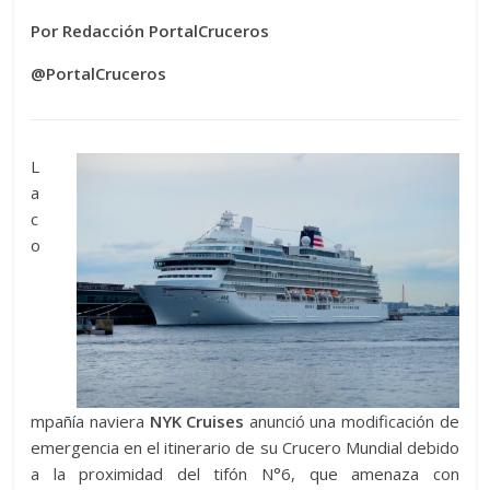
Por Redacción PortalCruceros
@PortalCruceros
L
a
c
o
mpañía naviera
NYK Cruises
anunció una modificación de
emergencia en el itinerario de su Crucero Mundial debido
a la proximidad del tifón N°6, que amenaza con