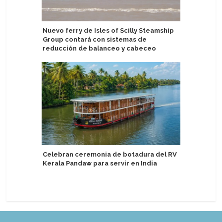
Nuevo ferry de Isles of Scilly Steamship
AIDAperl
Group contará con sistemas de
Norte, Ma
reducción de balanceo y cabeceo
invierno
Celebran ceremonia de botadura del RV
Develan 
Kerala Pandaw para servir en India
sofistica