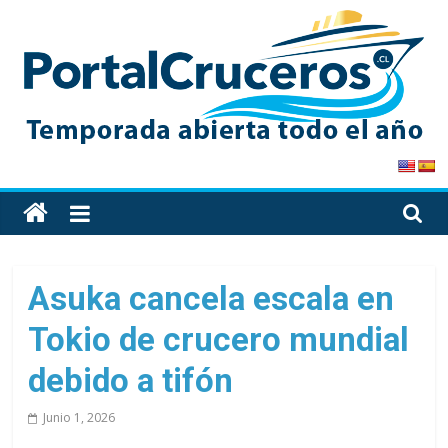
Skip
to
content
PortalCruceros
Toda
la
información
de
Asuka cancela escala en
cruceros
Tokio de crucero mundial
en
un
debido a tifón
solo
sitio
Junio 1, 2026