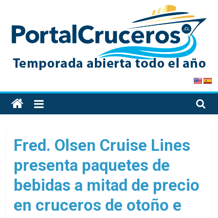
Skip
to
content
PortalCruceros
Toda
la
información
de
Fred. Olsen Cruise Lines
cruceros
presenta paquetes de
en
un
bebidas a mitad de precio
solo
sitio
en cruceros de otoño e