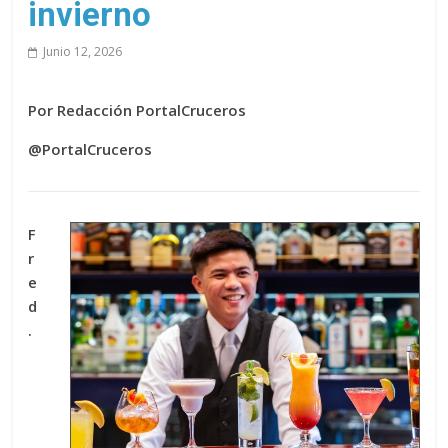
invierno
Junio 12, 2026
Por Redacción PortalCruceros
@PortalCruceros
F
r
e
d
.