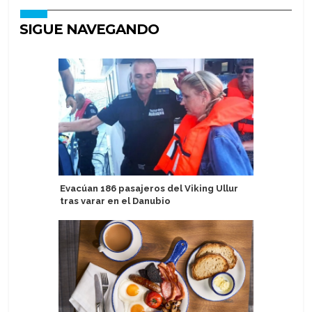
SIGUE NAVEGANDO
Evacúan 186 pasajeros del Viking Ullur
Silverse
tras varar en el Danubio
con Perr