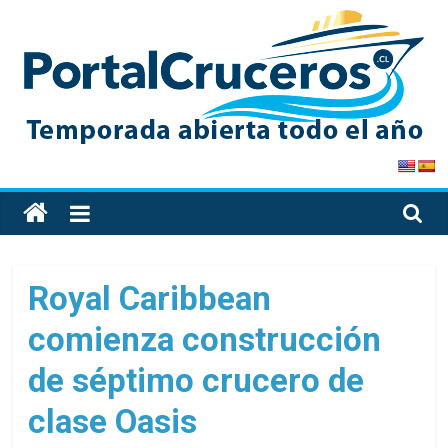
Skip
to
content
PortalCruceros
Toda
la
información
de
Royal Caribbean
cruceros
comienza construcción
en
un
de séptimo crucero de
solo
sitio
clase Oasis