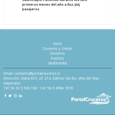
primeros meses del año a 612.305
relámpag
pasajeros
viajes p
Inicio
Cruceros y Líneas
Destinos
Puertos
Multimedia
Email: contacto@portalcruceros.cl
Dirección: Viana 837, of. 214, Edificio Vía Bo, Viña del Mar,
Valparaíso
Tel: 56 32 3 500 168
/
Cel: 56 9 4586 1818