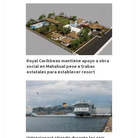
Royal Caribbean mantiene apoyo a obra
Exejecut
social en Mahahual pese a trabas
toma las
estatales para establecer resort
ejecutivo
Valenciaport atiende durante los seis
MSC Cruce