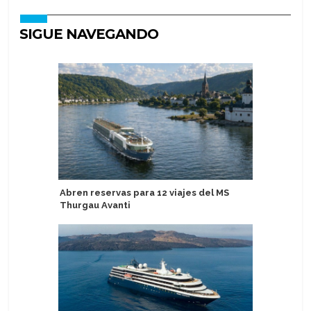
SIGUE NAVEGANDO
Abren reservas para 12 viajes del MS
Crystal 
Thurgau Avanti
familia y
Grace