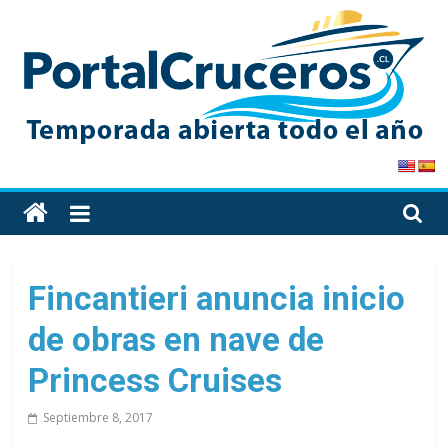
Skip
to
content
PortalCruceros
Toda
la
información
de
Fincantieri anuncia inicio
cruceros
de obras en nave de
en
un
Princess Cruises
solo
sitio
Septiembre 8, 2017