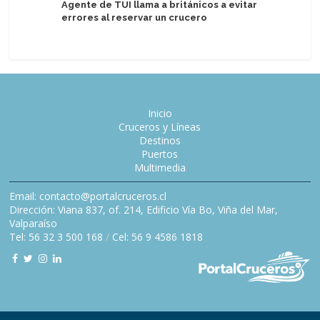
Agente de TUI llama a británicos a evitar
Hapag-Ll
errores al reservar un crucero
Curated 
Inicio
Cruceros y Líneas
Destinos
Puertos
Multimedia
Email: contacto@portalcruceros.cl
Dirección: Viana 837, of. 214, Edificio Vía Bo, Viña del Mar,
Valparaíso
Tel: 56 32 3 500 168
/
Cel: 56 9 4586 1818