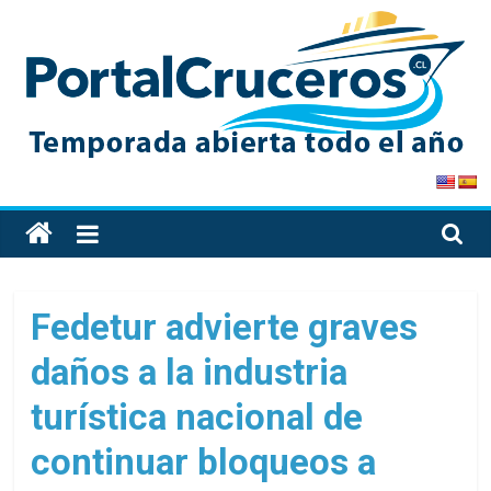
Skip
to
content
PortalCruceros
Toda
la
información
de
Fedetur advierte graves
cruceros
daños a la industria
en
un
turística nacional de
solo
sitio
continuar bloqueos a