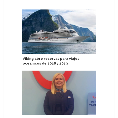
Viking abre reservas para viajes
Nueva ge
oceánicos de 2028 y 2029
amplía u