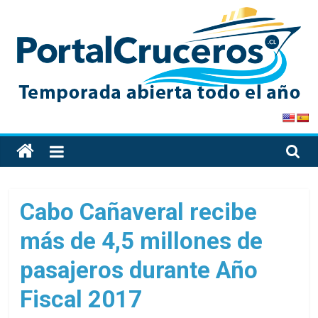
Skip
to
content
PortalCruceros
Toda
la
información
de
Cabo Cañaveral recibe
cruceros
más de 4,5 millones de
en
un
pasajeros durante Año
solo
sitio
Fiscal 2017