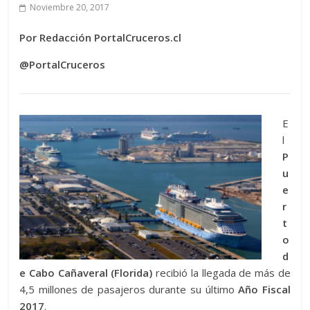
Noviembre 20, 2017
Por Redacción PortalCruceros.cl
@PortalCruceros
E
l
P
u
e
r
t
o
d
e Cabo Cañaveral (Florida)
recibió la llegada de más de
4,5 millones de pasajeros durante su último
Año Fiscal
2017
.