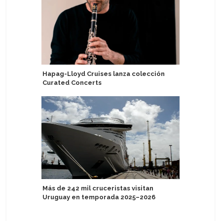
Hapag-Lloyd Cruises lanza colección
Réplica d
Curated Concerts
Puerto d
de agost
Más de 242 mil cruceristas visitan
Uruguay en temporada 2025–2026
Atlas Oc
exclusiv
Extraord