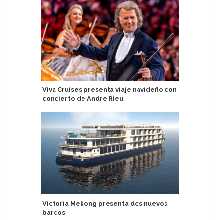
Viva Cruises presenta viaje navideño con
Ambassad
concierto de Andre Rieu
San Vice
Victoria Mekong presenta dos nuevos
Akvilon S
barcos
temporad