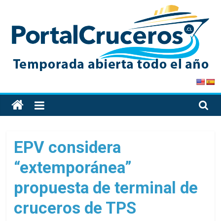
Skip
to
content
PortalCruceros
Toda
la
información
de
EPV considera
cruceros
“extemporánea”
en
un
propuesta de terminal de
solo
sitio
cruceros de TPS