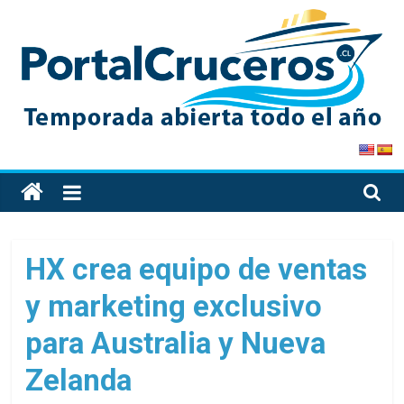
Skip
to
content
PortalCruceros
Toda
la
información
de
HX crea equipo de ventas
cruceros
y marketing exclusivo
en
un
para Australia y Nueva
solo
sitio
Zelanda