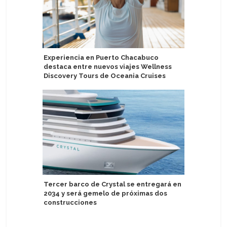
Experiencia en Puerto Chacabuco
Crystal n
destaca entre nuevos viajes Wellness
para diri
Discovery Tours de Oceania Cruises
Regent S
Tercer barco de Crystal se entregará en
alianza 
2034 y será gemelo de próximas dos
construcciones