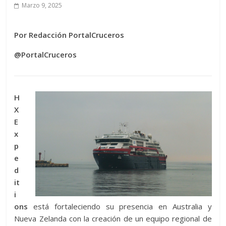
Marzo 9, 2025
Por Redacción PortalCruceros
@PortalCruceros
H
X
E
x
p
e
d
it
i
ons
está fortaleciendo su presencia en Australia y
Nueva Zelanda con la creación de un equipo regional de