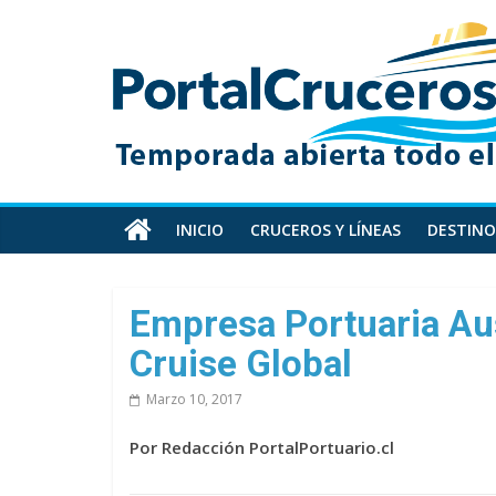
Skip
PortalCruceros
to
content
Toda
la
información
de
cruceros
en
INICIO
CRUCEROS Y LÍNEAS
DESTINO
un
solo
sitio
Empresa Portuaria Aus
Cruise Global
Marzo 10, 2017
Por Redacción PortalPortuario.cl