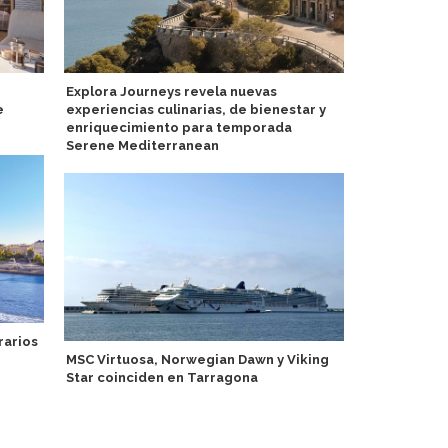
Explora Journeys revela nuevas
Pasajeros d
e
experiencias culinarias, de bienestar y
única en es
enriquecimiento para temporada
Serene Mediterranean
AzAmazing d
rarios
apodera del
MSC Virtuosa, Norwegian Dawn y Viking
segunda ve
Star coinciden en Tarragona