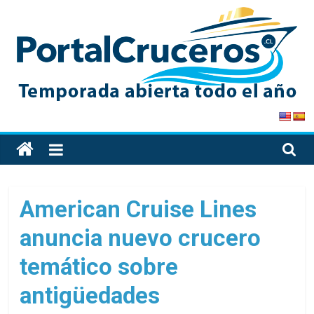
Skip
to
content
PortalCruceros
Toda
la
información
de
American Cruise Lines
cruceros
anuncia nuevo crucero
en
un
temático sobre
solo
sitio
antigüedades