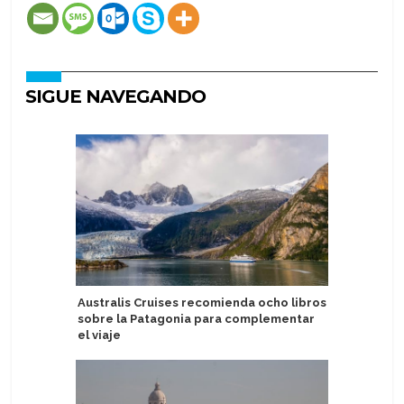
SIGUE NAVEGANDO
Australis Cruises recomienda ocho libros
Factor d
sobre la Patagonia para complementar
en segun
el viaje