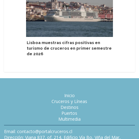
P&O Crui
Lisboa muestras cifras positivas en
Keel & Co
turismo de cruceros en primer semestre
de 2026
Inicio
Cruceros y Líneas
Destinos
Puertos
Multimedia
Email: contacto@portalcruceros.cl
Dirección: Viana 837, of. 214, Edificio Vía Bo, Viña del Mar,