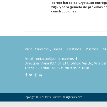
Tercer barco de Crystal se entreg
2034 y será gemelo de próximas d
construcciones
Inicio
Cruceros y Líneas
Destinos
Puertos
Mu
Email: contacto@portalcruceros.cl
Dirección: Viana 837, of. 214, Edificio Vía Bo, Viña de
Tel: 56 32 3 500 168
/
Cel: 56 9 4586 1818
Copyright © 2026
PortalCruceros
. All rights reserved.