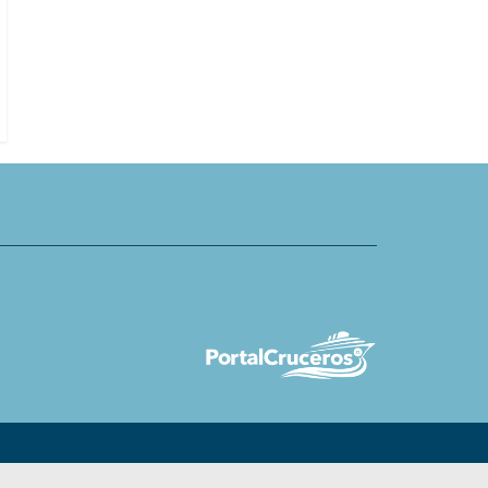
cruceros se consolida como
Tercer barco de Crystal se entre
mico clave para Mazatlán
2034 y será gemelo de próximas d
construcciones