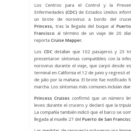
Los Centros para el Control y la Preven
Enfermedades
(CDC)
de Estados Unidos infor
un brote de norovirus a bordo del cruc
Princess,
tras la llegada del buque al
Puert
Francisco
al término de un viaje de 20 día
reporta
Cruise Mapper.
Los
CDC
detallan que 102 pasajeros y 23 tri
presentaron síntomas compatibles con la infe
norovirus durante el viaje, que zarpó desde 
terminal en California el 12 de junio y regresó el
de julio por la mañana. El brote fue notificado
marcha. Los síntomas más comunes incluían diar
Princess Cruises
confirmó que un número limi
leves durante el crucero y declaró que la trip
La compañía también indicó que el barco se some
llegada al muelle 27 del
Puerto de San Francisc
Las medidas de respuesta incluyeron una limpiez