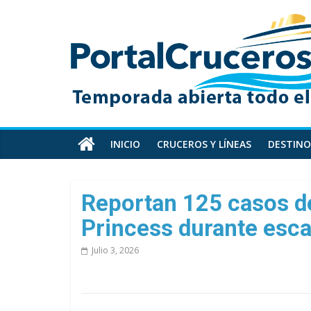
Skip
PortalCruceros
to
content
Toda
la
información
de
cruceros
en
INICIO
CRUCEROS Y LÍNEAS
DESTINO
un
solo
sitio
Reportan 125 casos de
Princess durante esca
Julio 3, 2026