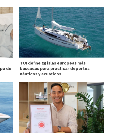
y
TUI define 25 islas europeas más
Video: Meye
opa de
buscadas para practicar deportes
técnico para
náuticos y acuáticos
AquaDome