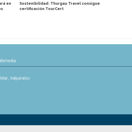
ará en
Sostenibilidad: Thurgau Travel consigue
Turismo de 
os
certificación TourCert
motor econó
ltimedia
l Mar, Valparaíso