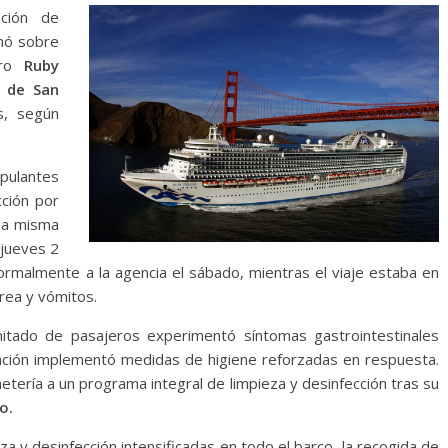
ción de
mó sobre
ero
Ruby
o de San
s, según
pulantes
cción por
esa misma
 jueves 2
 formalmente a la agencia el sábado, mientras el viaje estaba en
rea y vómitos.
tado de pasajeros experimentó síntomas gastrointestinales
ulación implementó medidas de higiene reforzadas en respuesta.
tería a un programa integral de limpieza y desinfección tras su
o.
a y desinfección intensificadas en todo el barco, la recogida de