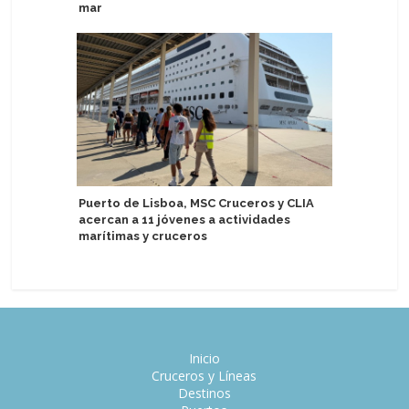
mar
Estudio 
Puerto de Lisboa, MSC Cruceros y CLIA
vería af
acercan a 11 jóvenes a actividades
de cruce
marítimas y cruceros
Inicio
Cruceros y Líneas
Destinos