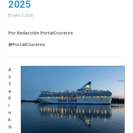
2025
Julio 3, 2026
Por Redacción PortalCruceros
@PortalCruceros
A
S
T
a
ll
i
n
k
G