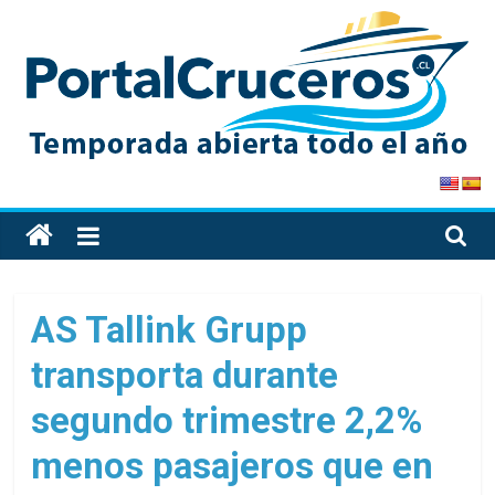
Skip
to
content
PortalCruceros
Toda
la
información
de
AS Tallink Grupp
cruceros
transporta durante
en
un
segundo trimestre 2,2%
solo
sitio
menos pasajeros que en