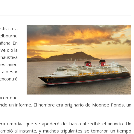
tralia a
elbourne
añana. En
ve dio la
xhaustiva
escaneo
, a pesar
encontró
maron que
ndo un informe. El hombre era originario de Moonee Ponds, un
ra emotiva que se apoderó del barco al recibir el anuncio. Un
ambió al instante, y muchos tripulantes se tomaron un tiempo