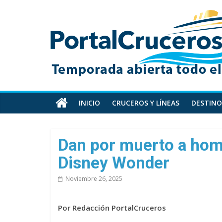
Skip
PortalCruceros
to
content
Toda
la
información
de
cruceros
en
INICIO
CRUCEROS Y LÍNEAS
DESTINO
un
solo
sitio
Dan por muerto a homb
Disney Wonder
Noviembre 26, 2025
Por Redacción PortalCruceros