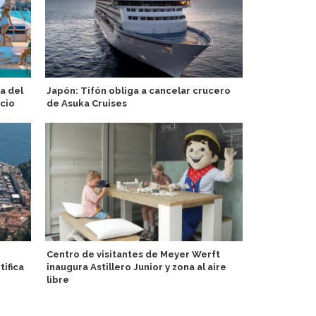
ia del
Japón: Tifón obliga a cancelar crucero
Incorpora t
cio
de Asuka Cruises
Celestyal D
Centro de visitantes de Meyer Werft
Explora III i
tifica
inaugura Astillero Junior y zona al aire
entrega en I
libre