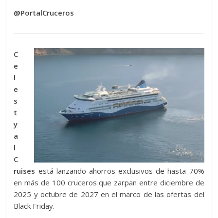
@PortalCruceros
C
e
l
e
s
t
y
a
l
C
ruises
está lanzando ahorros exclusivos de hasta 70%
en más de 100 cruceros que zarpan entre diciembre de
2025 y octubre de 2027 en el marco de las ofertas del
Black Friday.