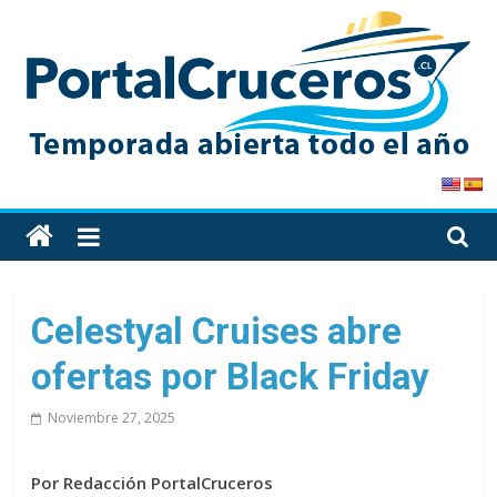
Skip
to
content
PortalCruceros
Toda
la
información
de
Celestyal Cruises abre
cruceros
ofertas por Black Friday
en
un
Noviembre 27, 2025
solo
sitio
Por Redacción PortalCruceros