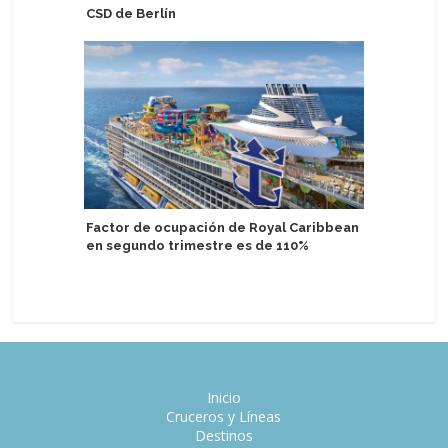
CSD de Berlín
platos y 
Factor de ocupación de Royal Caribbean
Cantante
en segundo trimestre es de 110%
en Margar
Inicio
Cruceros y Líneas
Destinos