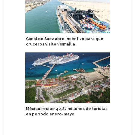
Canal de Suez abre incentivo para que
Global P
cruceros visiten Ismailia
Clarivett
Latinoam
México recibe 42,87 millones de turistas
en período enero-mayo
Sail Croa
programa