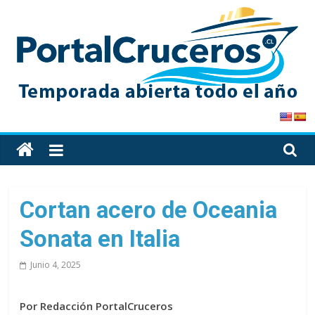
Skip
to
content
PortalCruceros
Toda
la
información
de
Cortan acero de Oceania
cruceros
Sonata en Italia
en
un
Junio 4, 2025
solo
sitio
Por Redacción PortalCruceros