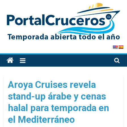
Skip
to
content
PortalCruceros
Toda
la
información
de
Aroya Cruises revela
cruceros
stand-up árabe y cenas
en
un
halal para temporada en
solo
sitio
el Mediterráneo