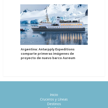
Argentina: Antarpply Expeditions
Repúblic
comparte primeras imágenes de
devela q
proyecto de nuevo barco Aureum
nombre d
Catalina
Inicio
Cruceros y Líneas
Destinos