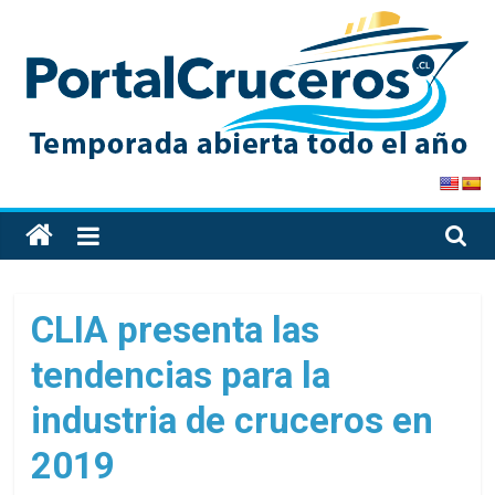
Skip
to
content
PortalCruceros
Toda
la
información
de
CLIA presenta las
cruceros
tendencias para la
en
un
industria de cruceros en
solo
sitio
2019