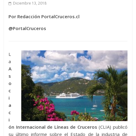
Diciembre 13, 2018
Por Redacción PortalCruceros.cl
@PortalCruceros
L
a
A
s
o
c
i
a
c
i
ón Internacional de Líneas de Cruceros
(CLIA) publicó
su último informe sobre el Estado de la industria de