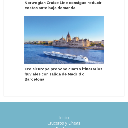
Norwegian Cruise Line consigue reducir
Catania C
costos ante baja demanda
escala de
CroisiEurope propone cuatro itinerarios
Tarragon
fluviales con salida de Madrid o
comercia
Barcelona
Fleming
Inicio
Cruceros y Líneas