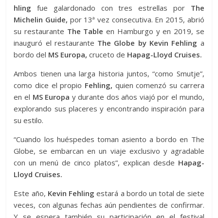
hling
fue galardonado con tres estrellas por
The
Michelin Guide,
por 13ª vez consecutiva. En 2015, abrió
su restaurante
The Table
en Hamburgo y en 2019, se
inauguró el restaurante
The Globe by Kevin Fehling
a
bordo del
MS Europa,
cruceto de
Hapag-Lloyd Cruises.
Ambos tienen una larga historia juntos, “como Smutje”,
como dice el propio
Fehling,
quien comenzó su carrera
en el
MS Europa
y durante dos años viajó por el mundo,
explorando sus placeres y encontrando inspiración para
su estilo.
“Cuando los huéspedes toman asiento a bordo en The
Globe, se embarcan en un viaje exclusivo y agradable
con un menú de cinco platos”, explican desde
Hapag-
Lloyd Cruises.
Este año,
Kevin Fehling
estará a bordo un total de siete
veces, con algunas fechas aún pendientes de confirmar.
Y se espera también su participación en el festival