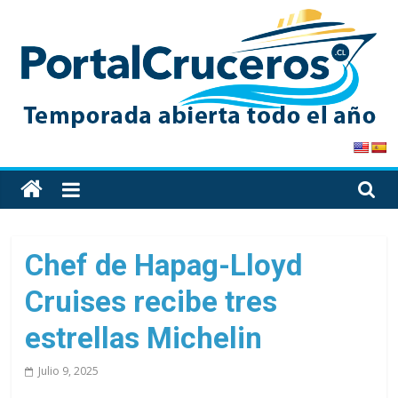
Skip
to
content
PortalCruceros
Toda
la
información
de
Chef de Hapag-Lloyd
cruceros
Cruises recibe tres
en
un
estrellas Michelin
solo
sitio
Julio 9, 2025