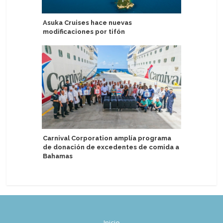
Asuka Cruises hace nuevas
Navélia Y
modificaciones por tifón
de alqui
Ampat
Carnival Corporation amplía programa
de donación de excedentes de comida a
Nombran 
Bahamas
chino de
Inicio