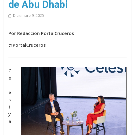
de Abu Dhabi
Diciembre 9, 2025
Por Redacción PortalCruceros
@PortalCruceros
C
e
l
e
s
t
y
a
l