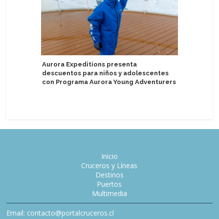
Aurora Expeditions presenta
descuentos para niños y adolescentes
Pearl Exp
con Programa Aurora Young Adventurers
sostenibi
expedici
Inicio
Cruceros y Líneas
Destinos
Puertos
Multimedia
Email: contacto@portalcruceros.cl