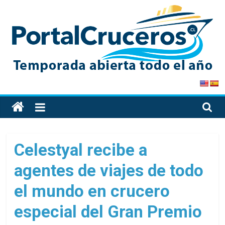
Skip
to
content
PortalCruceros
Toda
la
información
de
Celestyal recibe a
cruceros
agentes de viajes de todo
en
un
el mundo en crucero
solo
sitio
especial del Gran Premio