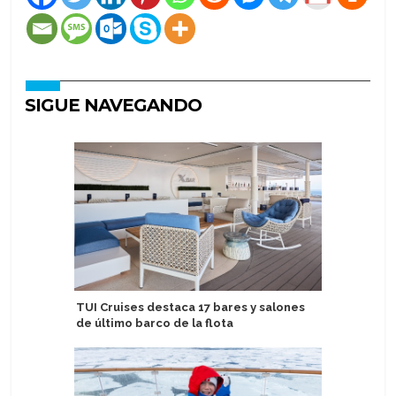
SIGUE NAVEGANDO
TUI Cruises destaca 17 bares y salones
Royal Ca
de último barco de la flota
social e
estatale