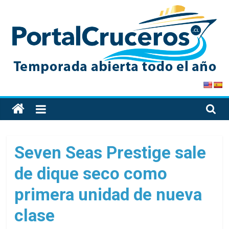
Skip
to
content
PortalCruceros
Toda
la
información
de
Seven Seas Prestige sale
cruceros
de dique seco como
en
un
primera unidad de nueva
solo
sitio
clase