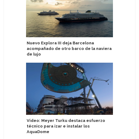
Nuevo Explora III deja Barcelona
AmaWate
acompañado de otro barco de la naviera
represen
de lujo
de reinv
Video: Meyer Turku destaca esfuerzo
The Majes
técnico para izar e instalar los
costa oes
AquaDome
historia 