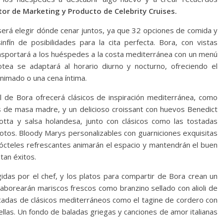
tor de Marketing y Producto de Celebrity Cruises.
erá elegir dónde cenar juntos, ya que 32 opciones de comida y
infín de posibilidades para la cita perfecta. Bora, con vistas
ansportará a los huéspedes a la costa mediterránea con un menú
tea se adaptará al horario diurno y nocturno, ofreciendo el
nimado o una cena íntima.
ol de Bora ofrecerá clásicos de inspiración mediterránea, como
as de masa madre, y un delicioso croissant con huevos Benedict
otta y salsa holandesa, junto con clásicos como las tostadas
otos. Bloody Marys personalizables con guarniciones exquisitas
cócteles refrescantes animarán el espacio y mantendrán el buen
tan éxitos.
gidas por el chef, y los platos para compartir de Bora crean un
aborearán mariscos frescos como branzino sellado con alioli de
icadas de clásicos mediterráneos como el tagine de cordero con
ellas. Un fondo de baladas griegas y canciones de amor italianas