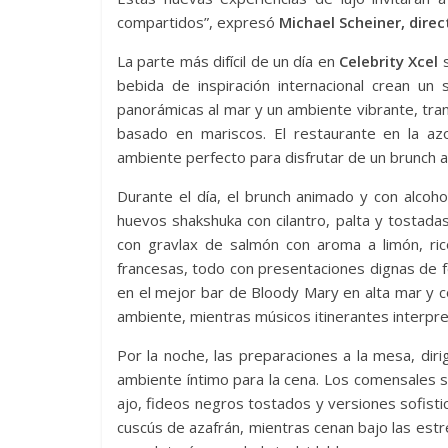
compartidos”, expresó
Michael Scheiner, direc
La parte más difícil de un día en
Celebrity Xcel
s
bebida de inspiración internacional crean un s
panorámicas al mar y un ambiente vibrante, tr
basado en mariscos. El restaurante en la azo
ambiente perfecto para disfrutar de un brunch a
Durante el día, el brunch animado y con alcoh
huevos shakshuka con cilantro, palta y tostad
con gravlax de salmón con aroma a limón, ric
francesas, todo con presentaciones dignas de f
en el mejor bar de Bloody Mary en alta mar y 
ambiente, mientras músicos itinerantes interpre
Por la noche, las preparaciones a la mesa, diri
ambiente íntimo para la cena. Los comensales s
ajo, fideos negros tostados y versiones sofist
cuscús de azafrán, mientras cenan bajo las estr