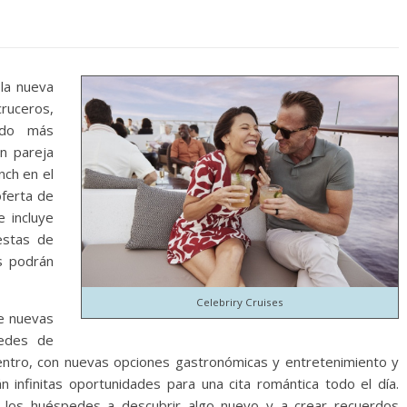
la nueva
cruceros,
endo más
n pareja
nch en el
oferta de
e incluye
estas de
es podrán
Celebriry Cruises
de nuevas
pedes de
cuentro, con nuevas opciones gastronómicas y entretenimiento y
infinitas oportunidades para una cita romántica todo el día.
 a los huéspedes a descubrir algo nuevo y a crear recuerdos