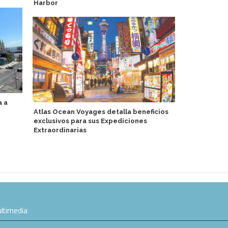
Harbor
a a
Swan Hellen
Atlas Ocean Voyages detalla beneficios
DACH, Españ
exclusivos para sus Expediciones
Extraordinarias
ltimedia