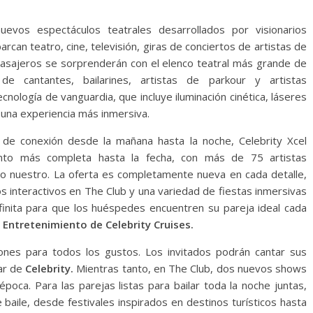
uevos espectáculos teatrales desarrollados por visionarios
rcan teatro, cine, televisión, giras de conciertos de artistas de
pasajeros se sorprenderán con el elenco teatral más grande de
e cantantes, bailarines, artistas de parkour y artistas
cnología de vanguardia, que incluye iluminación cinética, láseres
 una experiencia más inmersiva.
e conexión desde la mañana hasta la noche, Celebrity Xcel
ento más completa hasta la fecha, con más de 75 artistas
rco nuestro. La oferta es completamente nueva en cada detalle,
s interactivos en The Club y una variedad de fiestas inmersivas
nfinita para que los huéspedes encuentren su pareja ideal cada
 Entretenimiento de Celebrity Cruises.
iones para todos los gustos. Los invitados podrán cantar sus
Bar de
Celebrity.
Mientras tanto, en The Club, dos nuevos shows
época. Para las parejas listas para bailar toda la noche juntas,
e baile, desde festivales inspirados en destinos turísticos hasta