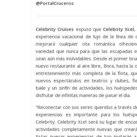
@PortalCruceros
Celebrity Cruises
expuso que
Celebrity Xcel,
experiencia vacacional de lujo de la línea de 
mejorará cualquier cita romántica ofreci
variedad que nunca para que las escapadas e
sean aún más inolvidables. Desde el primer bru
nuevo restaurante al aire libre, Bora, hasta la 
entretenimiento más completa de la flota, qu
nuevos espectáculos en teatros y clubes, fi
baile y un sinfín de actividades, los huésped
disfrutar de infinitas maneras de pasar el día.
“Reconectar con sus seres queridos a través 
experiencias es importante para los hués
Celebrity. Celebrity Xcel será su lugar de en
actividades completamente nuevas que crearán 
Estas nuevas experiencias de lujo invitarán